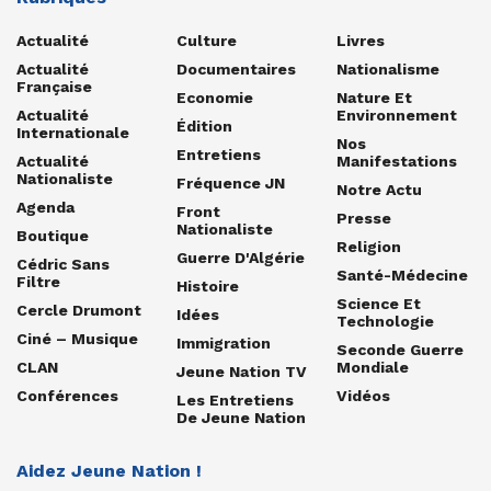
Actualité
Culture
Livres
Actualité
Documentaires
Nationalisme
Française
Economie
Nature Et
Actualité
Environnement
Édition
Internationale
Nos
Entretiens
Actualité
Manifestations
Nationaliste
Fréquence JN
Notre Actu
Agenda
Front
Presse
Nationaliste
Boutique
Religion
Guerre D'Algérie
Cédric Sans
Santé-Médecine
Filtre
Histoire
Science Et
Cercle Drumont
Idées
Technologie
Ciné – Musique
Immigration
Seconde Guerre
CLAN
Mondiale
Jeune Nation TV
Conférences
Vidéos
Les Entretiens
De Jeune Nation
Aidez Jeune Nation !