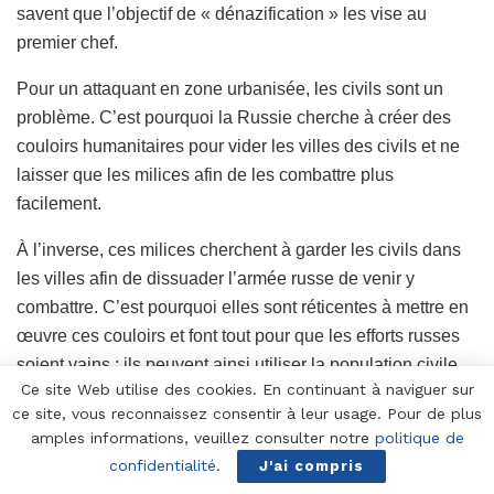
savent que l’objectif de « dénazification » les vise au
premier chef.
Pour un attaquant en zone urbanisée, les civils sont un
problème. C’est pourquoi la Russie cherche à créer des
couloirs humanitaires pour vider les villes des civils et ne
laisser que les milices afin de les combattre plus
facilement.
À l’inverse, ces milices cherchent à garder les civils dans
les villes afin de dissuader l’armée russe de venir y
combattre. C’est pourquoi elles sont réticentes à mettre en
œuvre ces couloirs et font tout pour que les efforts russes
soient vains : ils peuvent ainsi utiliser la population civile
Ce site Web utilise des cookies. En continuant à naviguer sur
comme « boucliers humains ». Les vidéos montrant des
ce site, vous reconnaissez consentir à leur usage. Pour de plus
civils cherchant à quitter Marioupol et tabassés par les
amples informations, veuillez consulter notre
politique de
combattants du régiment Azov sont naturellement
confidentialité
.
J'ai compris
soigneusement censurées chez nous.