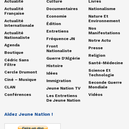
Actualité
Culture
Livres
Actualité
Documentaires
Nationalisme
Française
Economie
Nature Et
Actualité
Environnement
Édition
Internationale
Nos
Entretiens
Actualité
Manifestations
Nationaliste
Fréquence JN
Notre Actu
Agenda
Front
Presse
Nationaliste
Boutique
Religion
Guerre D'Algérie
Cédric Sans
Santé-Médecine
Filtre
Histoire
Science Et
Cercle Drumont
Idées
Technologie
Ciné – Musique
Immigration
Seconde Guerre
CLAN
Mondiale
Jeune Nation TV
Conférences
Vidéos
Les Entretiens
De Jeune Nation
Aidez Jeune Nation !