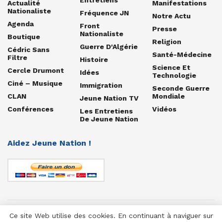
Actualité
Manifestations
Nationaliste
Fréquence JN
Notre Actu
Agenda
Front
Presse
Nationaliste
Boutique
Religion
Guerre D'Algérie
Cédric Sans
Santé-Médecine
Filtre
Histoire
Science Et
Cercle Drumont
Idées
Technologie
Ciné – Musique
Immigration
Seconde Guerre
CLAN
Mondiale
Jeune Nation TV
Conférences
Vidéos
Les Entretiens
De Jeune Nation
Aidez Jeune Nation !
Ce site Web utilise des cookies. En continuant à naviguer sur