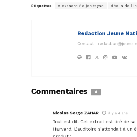
Étiquettes:
Alexandre Soljenitsyne
déclin de l'i
Redaction Jeune Nat
Contact :
redaction@jeune-
Commentaires
4
Nicolas Serge ZAHAR
il y a 4 ans
Tout est dit. Cet extrait est tiré de 
Harvard. L’auditoire s’attendait à un é
produit :