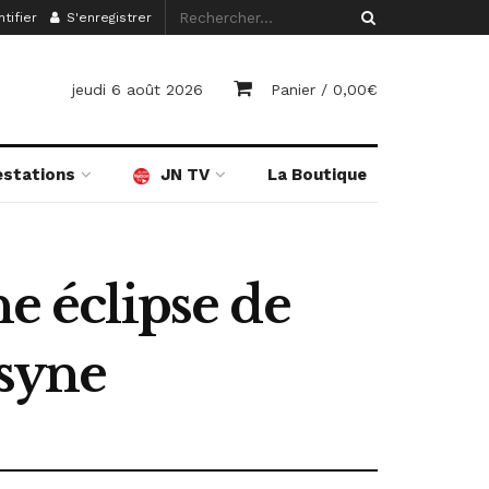
tifier
S'enregistrer
jeudi 6 août 2026
Panier /
0,00
€
estations
JN TV
La Boutique
ne éclipse de
tsyne