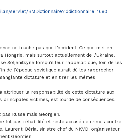
ilan/servlet/BMDictionnaire?iddictionnaire=1680
ligence ne touche pas que l’occident. Ce que met en
 la Hongrie, mais surtout actuellement de l’Ukraine.
 Soljenitsyne lorsqu’il leur rappelait que, loin de les
fin de l’époque soviétique aurait dû les rapprocher,
anglante dictature et en tirer les mêmes
 attribuer la responsabilité de cette dictature aux
es principales victimes, est lourde de conséquences.
tait pas Russe mais Georgien.
ne fut pas réhabilité et reste accusé de crimes contre
e, Laurenti Béria, sinistre chef du NKVD, organisateur
ment Géorgien.