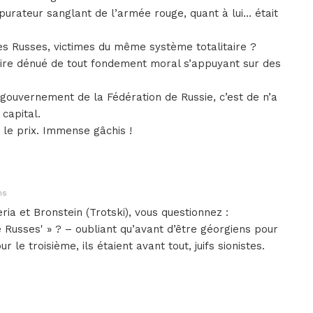
épurateur sanglant de l’armée rouge, quant à lui… était
des Russes, victimes du même système totalitaire ?
ire dénué de tout fondement moral s’appuyant sur des
u gouvernement de la Fédération de Russie, c’est de n’a
capital.
le prix. Immense gâchis !
ns
eria et Bronstein (Trotski), vous questionnez :
e Russes' » ? – oubliant qu’avant d’être géorgiens pour
 le troisième, ils étaient avant tout, juifs sionistes.