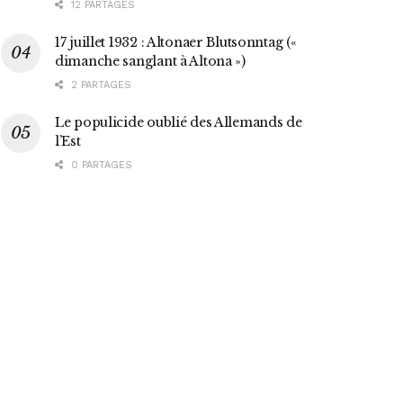
12 PARTAGES
17 juillet 1932 : Altonaer Blutsonntag («
dimanche sanglant à Altona »)
2 PARTAGES
Le populicide oublié des Allemands de
l’Est
0 PARTAGES