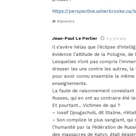
https://perspective.usherbrooke.ca/b
Répondre
Jean-Paul Le Perlier
il y a 4 ans
Il s’avère hélas que l’éclipse d’intel
évidence l’attitude de la Pologne, de
Lesquelles n’ont pas compris l’immense
dresser les uns contre les autres, la 
pour avoir connu ensemble la même s
enseignements.
La faute de raisonnement consistant à
Russes, qui en ont au contraire été l
Et pourtant… Victimes de qui ?
– Iossif Djougachvili, dit Staline, n’é
– Son complice le plus sanglant, qui 
l’humanité par la Fédération de Russi
des massacres de Katyn, était égale