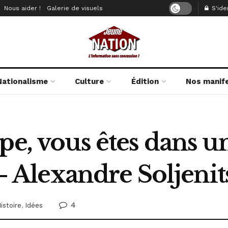
Nous aider !
Galerie de visuels
S'iden
Nationalisme
Culture
Édition
Nos manif
pe, vous êtes dans u
» – Alexandre Soljeni
4
istoire
,
Idées