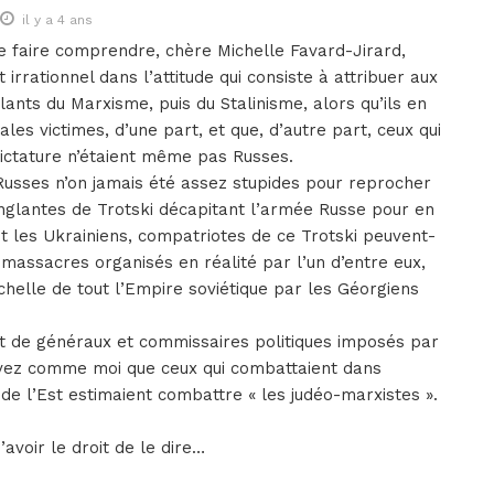
il y a 4 ans
de faire comprendre, chère Michelle Favard-Jirard,
t irrationnel dans l’attitude qui consiste à attribuer aux
ants du Marxisme, puis du Stalinisme, alors qu’ils en
pales victimes, d’une part, et que, d’autre part, ceux qui
ictature n’étaient même pas Russes.
Russes n’on jamais été assez stupides pour reprocher
nglantes de Trotski décapitant l’armée Russe pour en
 les Ukrainiens, compatriotes de ce Trotski peuvent-
massacres organisés en réalité par l’un d’entre eux,
échelle de tout l’Empire soviétique par les Géorgiens
art de généraux et commissaires politiques imposés par
savez comme moi que ceux qui combattaient dans
 de l’Est estimaient combattre « les judéo-marxistes ».
’avoir le droit de le dire…