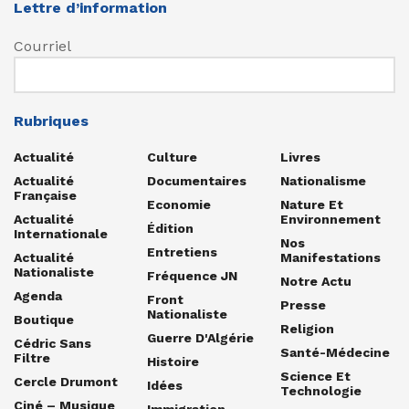
Lettre d’information
Courriel
Rubriques
Actualité
Culture
Livres
Actualité
Documentaires
Nationalisme
Française
Economie
Nature Et
Actualité
Environnement
Édition
Internationale
Nos
Entretiens
Actualité
Manifestations
Nationaliste
Fréquence JN
Notre Actu
Agenda
Front
Presse
Nationaliste
Boutique
Religion
Guerre D'Algérie
Cédric Sans
Santé-Médecine
Filtre
Histoire
Science Et
Cercle Drumont
Idées
Technologie
Ciné – Musique
Immigration