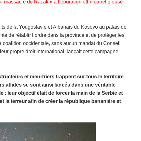
« massacre de Racak » à l’épuration ethnico-religieuse
nts de la Yougoslavie et Albanais du Kosovo au palais de
nte de rétablir l’ordre dans la province et de protéger les
a coalition occidentale, sans aucun mandat du Conseil
leur propre droit international, lançait cette campagne
ructeurs et meurtriers frappent sur tous le territoire
urs affidés se sont ainsi lancés dans une véritable
: leur objectif était de forcer la main de la Serbie et
t la terreur afin de créer la république bananière et