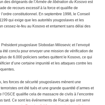
n des dirigeants de l’
Armée de libération du Kosovo
est
de de recours excessif à la force et qualifie de
r l’ordre constitutionnel. En septembre 1998, le Conseil
199 qui exige que les autorités yougoslaves et les
un cessez-le-feu au Kosovo et entament sans délai des
e Président yougoslave Slobodan Milosevic et l’envoyé
a été conclu pour envoyer une mission de vérification de
us de 6.000 policiers serbes quittent le Kosovo, ce qui
icier d’une certaine impunité et les attaques contre les
équentes.
k, les forces de sécurité yougoslaves mènent une
terroristes ont été tués et une grande quantité d’armes et
e l’OSCE qualifie cela de massacre de civils à l’encontre
us tard. Ce sont les événements de Racak qui ont servi