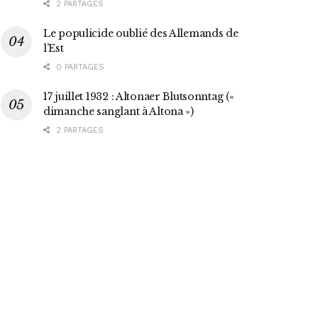
2 PARTAGES
Le populicide oublié des Allemands de
l’Est
0 PARTAGES
17 juillet 1932 : Altonaer Blutsonntag («
dimanche sanglant à Altona »)
2 PARTAGES