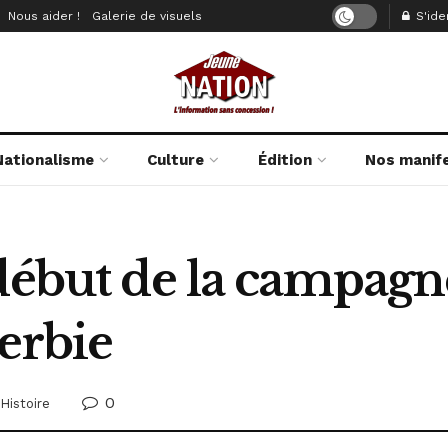
Nous aider !
Galerie de visuels
S'iden
Nationalisme
Culture
Édition
Nos manif
début de la campagn
erbie
0
Histoire