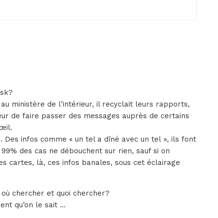
usk?
u ministère de l’intérieur, il recyclait leurs rapports,
rieur de faire passer des messages auprès de certains
œil.
s. Des infos comme « un tel a dîné avec un tel », ils font
99% des cas ne débouchent sur rien, sauf si on
es cartes, là, ces infos banales, sous cet éclairage
D où chercher et quoi chercher?
ent qu’on le sait …