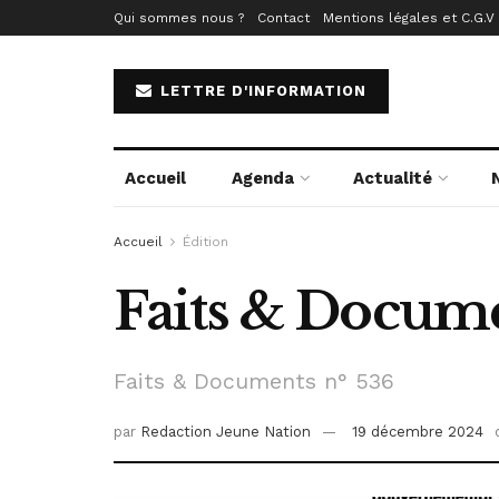
Qui sommes nous ?
Contact
Mentions légales et C.G.V
LETTRE D'INFORMATION
Accueil
Agenda
Actualité
Accueil
Édition
Faits & Documen
Faits & Documents n° 536
par
Redaction Jeune Nation
19 décembre 2024