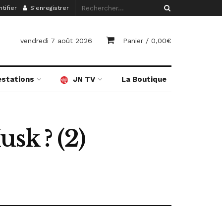
tifier
S'enregistrer
vendredi 7 août 2026
Panier /
0,00
€
estations
JN TV
La Boutique
sk ? (2)