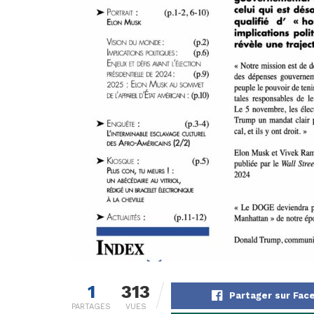
1
313
Partager sur Fac
PARTAGES
VUES