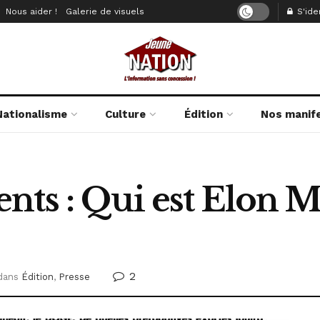
Nous aider !
Galerie de visuels
S'iden
Nationalisme
Culture
Édition
Nos manif
ts : Qui est Elon Mu
2
dans
Édition
,
Presse