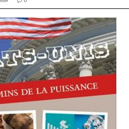
0
ition