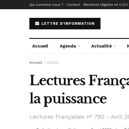
Qui sommes nous ?
Contact
Mentions légales et C.G.V
LETTRE D'INFORMATION
Accueil
Agenda
Actualité
Accueil
Édition
Lectures França
la puissance
Lectures Françaises n° 792 - Avril 