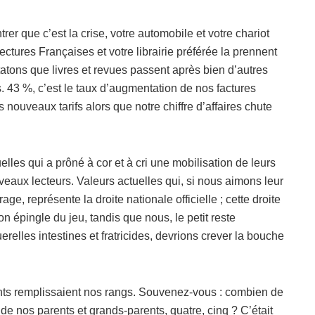
r que c’est la crise, votre automobile et votre chariot
ectures Françaises et votre librairie préférée la prennent
atons que livres et revues passent après bien d’autres
. 43 %, c’est le taux d’augmentation de nos factures
 nouveaux tarifs alors que notre chiffre d’affaires chute
les qui a prôné à cor et à cri une mobilisation de leurs
aux lecteurs. Valeurs actuelles qui, si nous aimons leur
age, représente la droite nationale officielle ; cette droite
 son épingle du jeu, tandis que nous, le petit reste
relles intestines et fratricides, devrions crever la bouche
itants remplissaient nos rangs. Souvenez-vous : combien de
de nos parents et grands-parents, quatre, cinq ? C’était