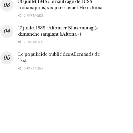
30 juillet 1945 : le naufrage de l’USS
Indianapolis, six jours avant Hiroshima
2 PARTAGES
17 juillet 1932 : Altonaer Blutsonntag («
dimanche sanglant à Altona »)
2 PARTAGES
Le populicide oublié des Allemands de
l’Est
0 PARTAGES