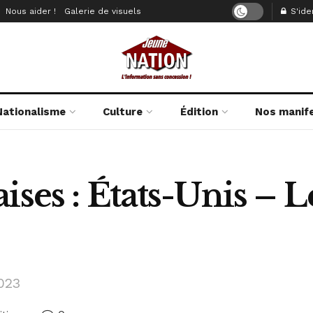
Nous aider !
Galerie de visuels
S'iden
Nationalisme
Culture
Édition
Nos manif
ises : États-Unis – 
2023