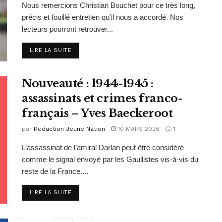
Nous remercions Christian Bouchet pour ce très long,
précis et fouillé entretien qu'il nous a accordé. Nos
lecteurs pourront retrouver...
DETAILS
LIRE LA SUITE
Nouveauté : 1944-1945 :
assassinats et crimes franco-
français – Yves Baeckeroot
par
Redaction Jeune Nation
10 MARS 2026
1
L’assassinat de l’amiral Darlan peut être considéré
comme le signal envoyé par les Gaullistes vis-à-vis du
reste de la France....
DETAILS
LIRE LA SUITE