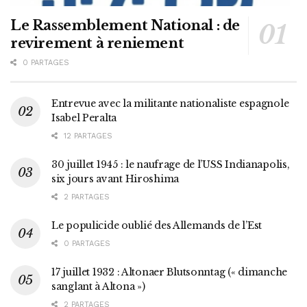
Le Rassemblement National : de
revirement à reniement
0 PARTAGES
Entrevue avec la militante nationaliste espagnole
Isabel Peralta
12 PARTAGES
30 juillet 1945 : le naufrage de l’USS Indianapolis,
six jours avant Hiroshima
2 PARTAGES
Le populicide oublié des Allemands de l’Est
0 PARTAGES
17 juillet 1932 : Altonaer Blutsonntag (« dimanche
sanglant à Altona »)
2 PARTAGES