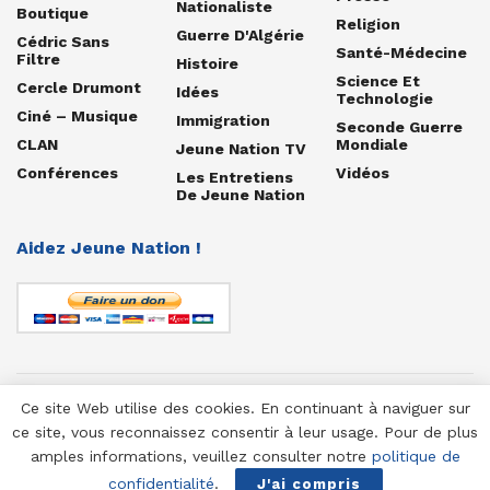
Nationaliste
Boutique
Religion
Guerre D'Algérie
Cédric Sans
Santé-Médecine
Filtre
Histoire
Science Et
Cercle Drumont
Idées
Technologie
Ciné – Musique
Immigration
Seconde Guerre
CLAN
Mondiale
Jeune Nation TV
Conférences
Vidéos
Les Entretiens
De Jeune Nation
Aidez Jeune Nation !
Ce site Web utilise des cookies. En continuant à naviguer sur
© 1958-2025 Jeune Nation
ce site, vous reconnaissez consentir à leur usage. Pour de plus
amples informations, veuillez consulter notre
politique de
confidentialité
.
J'ai compris