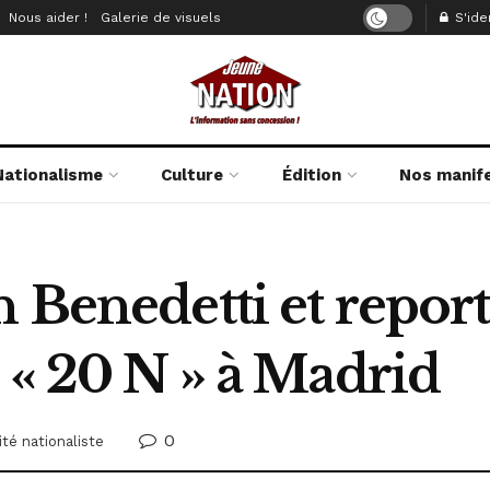
Nous aider !
Galerie de visuels
S'iden
Nationalisme
Culture
Édition
Nos manif
n Benedetti et repor
 « 20 N » à Madrid
0
ité nationaliste