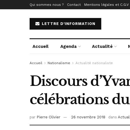
Qui sommes nous ?
Contact
Mentions légales et C.G.V
LETTRE D'INFORMATION
Accueil
Agenda
Actualité
Accueil
Nationalisme
Actualité nationaliste
Discours d’Yva
célébrations du
par
Pierre Olivier
26 novembre 2018
dans
Actual