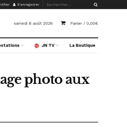
tifier
S'enregistrer
samedi 8 août 2026
Panier /
0,00
€
estations
JN TV
La Boutique
tage photo aux