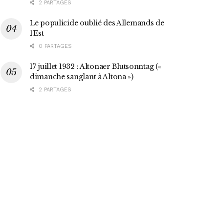
2 PARTAGES
Le populicide oublié des Allemands de
l’Est
0 PARTAGES
17 juillet 1932 : Altonaer Blutsonntag («
dimanche sanglant à Altona »)
2 PARTAGES