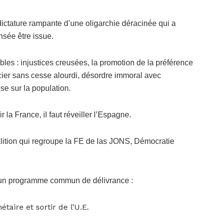
dictature rampante d’une oligarchie déracinée qui a
nsée être issue.
bles : injustices creusées, la promotion de la préférence
cier sans cesse alourdi, désordre immoral avec
se sur la population.
ir la France, il faut réveiller l’Espagne.
oalition qui regroupe la FE de las JONS, Démocratie
t un programme commun de délivrance :
taire et sortir de l’U.E.