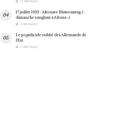
12 PARTAGES
17 juillet 1932 : Altonaer Blutsonntag («
dimanche sanglant à Altona »)
2 PARTAGES
Le populicide oublié des Allemands de
l’Est
0 PARTAGES