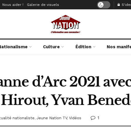
Nous aider !
Galerie de visuels
S'iden
Nationalisme
Culture
Édition
Nos manif
nne d’Arc 2021 ave
 Hirout, Yvan Benede
1
ualité nationaliste
,
Jeune Nation TV
,
Vidéos