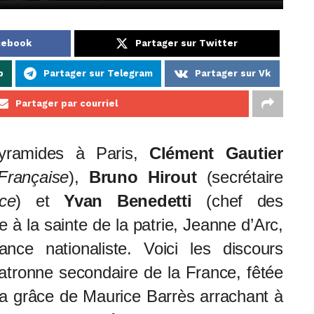
acebook
Partager sur Twitter
p
Partager sur Telegram
Partager sur Vk
Partager par courriel
yramides à Paris,
Clément Gautier
 Française
),
Bruno Hirout
(secrétaire
ce
) et
Yvan Benedetti
(chef des
à la sainte de la patrie, Jeanne d’Arc,
nce nationaliste. Voici les discours
atronne secondaire de la France, fêtée
la grâce de Maurice Barrès arrachant à