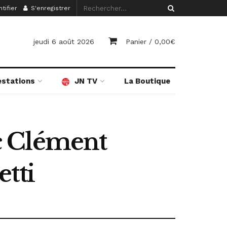
tifier
S'enregistrer
jeudi 6 août 2026
Panier /
0,00
€
estations
JN TV
La Boutique
c Clément
tti