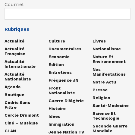
Courriel
Rubriques
Actualité
Culture
Livres
Actualité
Documentaires
Nationalisme
Française
Economie
Nature Et
Actualité
Environnement
Édition
Internationale
Nos
Entretiens
Actualité
Manifestations
Nationaliste
Fréquence JN
Notre Actu
Agenda
Front
Presse
Nationaliste
Boutique
Religion
Guerre D'Algérie
Cédric Sans
Santé-Médecine
Filtre
Histoire
Science Et
Cercle Drumont
Idées
Technologie
Ciné – Musique
Immigration
Seconde Guerre
CLAN
Mondiale
Jeune Nation TV