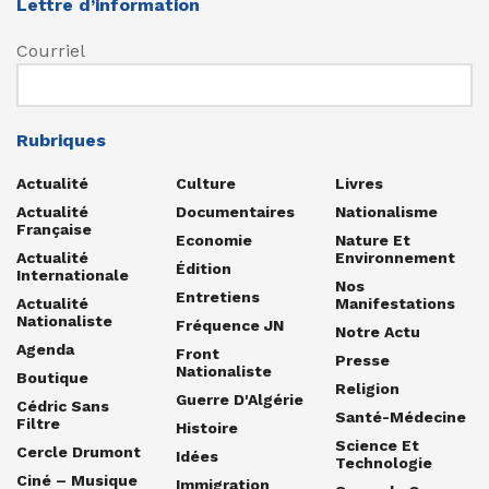
Lettre d’information
Courriel
Rubriques
Actualité
Culture
Livres
Actualité
Documentaires
Nationalisme
Française
Economie
Nature Et
Actualité
Environnement
Édition
Internationale
Nos
Entretiens
Actualité
Manifestations
Nationaliste
Fréquence JN
Notre Actu
Agenda
Front
Presse
Nationaliste
Boutique
Religion
Guerre D'Algérie
Cédric Sans
Santé-Médecine
Filtre
Histoire
Science Et
Cercle Drumont
Idées
Technologie
Ciné – Musique
Immigration