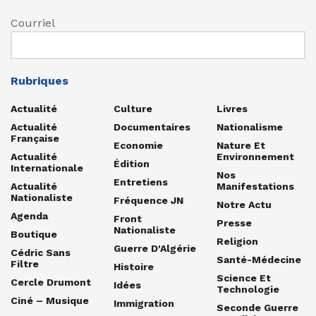
Courriel
Rubriques
Actualité
Culture
Livres
Actualité
Documentaires
Nationalisme
Française
Economie
Nature Et
Actualité
Environnement
Édition
Internationale
Nos
Entretiens
Actualité
Manifestations
Nationaliste
Fréquence JN
Notre Actu
Agenda
Front
Presse
Nationaliste
Boutique
Religion
Guerre D'Algérie
Cédric Sans
Santé-Médecine
Filtre
Histoire
Science Et
Cercle Drumont
Idées
Technologie
Ciné – Musique
Immigration
Seconde Guerre