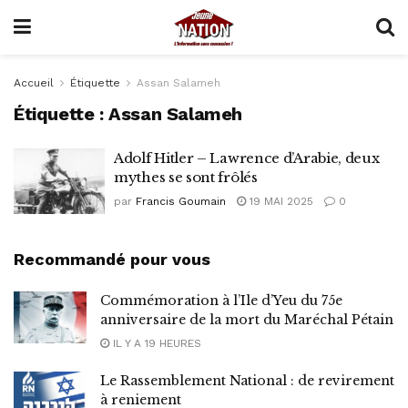
Accueil
Étiquette
Assan Salameh
Étiquette :
Assan Salameh
Adolf Hitler – Lawrence d’Arabie, deux
mythes se sont frôlés
par
Francis Goumain
19 MAI 2025
0
Recommandé pour vous
Commémoration à l’Ile d’Yeu du 75e
anniversaire de la mort du Maréchal Pétain
IL Y A 19 HEURES
Le Rassemblement National : de revirement
à reniement