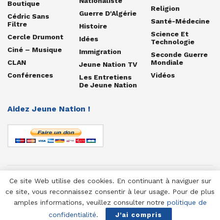
Nationaliste
Boutique
Religion
Guerre D'Algérie
Cédric Sans
Santé-Médecine
Filtre
Histoire
Science Et
Cercle Drumont
Idées
Technologie
Ciné – Musique
Immigration
Seconde Guerre
CLAN
Mondiale
Jeune Nation TV
Conférences
Vidéos
Les Entretiens
De Jeune Nation
Aidez Jeune Nation !
Ce site Web utilise des cookies. En continuant à naviguer sur
© 1958-2025 Jeune Nation
ce site, vous reconnaissez consentir à leur usage. Pour de plus
amples informations, veuillez consulter notre
politique de
confidentialité
.
J'ai compris