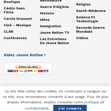
Nationaliste
Boutique
Religion
Guerre D'Algérie
Cédric Sans
Santé-Médecine
Filtre
Histoire
Science Et
Cercle Drumont
Idées
Technologie
Ciné – Musique
Immigration
Seconde Guerre
CLAN
Mondiale
Jeune Nation TV
Conférences
Vidéos
Les Entretiens
De Jeune Nation
Aidez Jeune Nation !
Ce site Web utilise des cookies. En continuant à naviguer sur
© 1958-2025 Jeune Nation
ce site, vous reconnaissez consentir à leur usage. Pour de plus
amples informations, veuillez consulter notre
politique de
confidentialité
.
J'ai compris