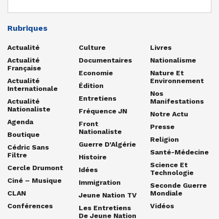
Rubriques
Actualité
Culture
Livres
Actualité
Documentaires
Nationalisme
Française
Economie
Nature Et
Actualité
Environnement
Édition
Internationale
Nos
Entretiens
Actualité
Manifestations
Nationaliste
Fréquence JN
Notre Actu
Agenda
Front
Presse
Nationaliste
Boutique
Religion
Guerre D'Algérie
Cédric Sans
Santé-Médecine
Filtre
Histoire
Science Et
Cercle Drumont
Idées
Technologie
Ciné – Musique
Immigration
Seconde Guerre
CLAN
Mondiale
Jeune Nation TV
Conférences
Vidéos
Les Entretiens
De Jeune Nation