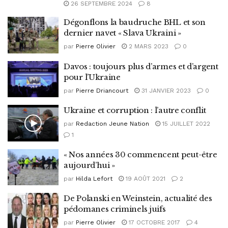
26 SEPTEMBRE 2024
8
Dégonflons la baudruche BHL et son
dernier navet « Slava Ukraini »
par
Pierre Olivier
2 MARS 2023
0
Davos : toujours plus d’armes et d’argent
pour l’Ukraine
par
Pierre Driancourt
31 JANVIER 2023
0
Ukraine et corruption : l’autre conflit
par
Redaction Jeune Nation
15 JUILLET 2022
1
« Nos années 30 commencent peut-être
aujourd’hui »
par
Hilda Lefort
19 AOÛT 2021
2
De Polanski en Weinstein, actualité des
pédomanes criminels juifs
par
Pierre Olivier
17 OCTOBRE 2017
4