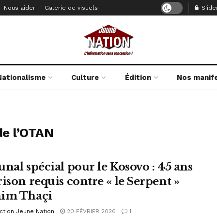
Nous aider !
Galerie de visuels
S'iden
Nationalisme
Culture
Édition
Nos manif
e l’OTAN
unal spécial pour le Kosovo : 45 ans
rison requis contre « le Serpent »
im Thaçi
ction Jeune Nation
20 FÉVRIER 2026
1