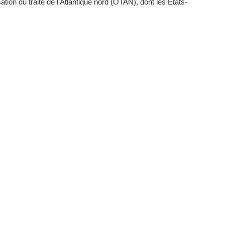
ation du traité de l’Atlantique nord (OTAN), dont les États-