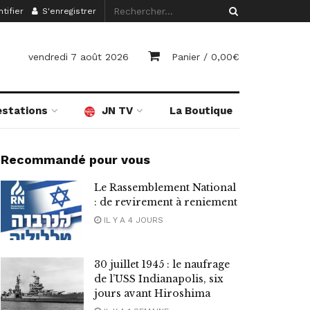
tifier
S'enregistrer
vendredi 7 août 2026
Panier /
0,00
€
estations
JN TV
La Boutique
Recommandé pour vous
Le Rassemblement National
: de revirement à reniement
IL Y A 4 JOURS
30 juillet 1945 : le naufrage
de l’USS Indianapolis, six
jours avant Hiroshima