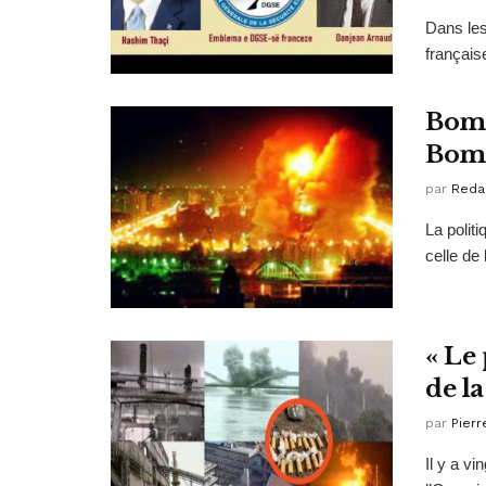
Dans les
français
Bomb
Bomb
par
Reda
La polit
celle de
« Le 
de la
par
Pierr
Il y a v