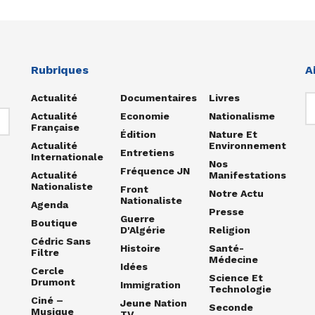
Rubriques
A
Actualité
Documentaires
Livres
Actualité
Economie
Nationalisme
Française
Édition
Nature Et
Actualité
Environnement
Entretiens
Internationale
Nos
Fréquence JN
Actualité
Manifestations
Nationaliste
Front
Notre Actu
Nationaliste
Agenda
Presse
Guerre
Boutique
D'Algérie
Religion
Cédric Sans
Histoire
Santé-
Filtre
Médecine
Idées
Cercle
Science Et
Drumont
Immigration
Technologie
Ciné –
Jeune Nation
Seconde
Musique
TV