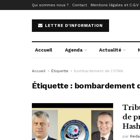
Qui sommes nous ?
Contact
Mentions légales et C.G.V
LETTRE D'INFORMATION
Accueil
Agenda
Actualité
Accueil
Étiquette
bombardement de l'OTAN
Étiquette :
bombardement d
Trib
de p
Hash
par
Reda