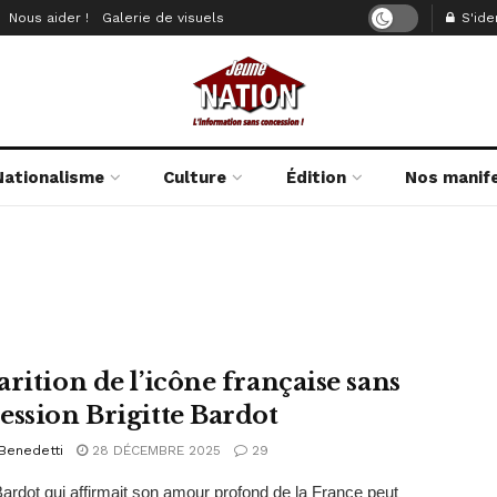
Nous aider !
Galerie de visuels
S'iden
Nationalisme
Culture
Édition
Nos manif
arition de l’icône française sans
ession Brigitte Bardot
Benedetti
28 DÉCEMBRE 2025
29
 Bardot qui affirmait son amour profond de la France peut