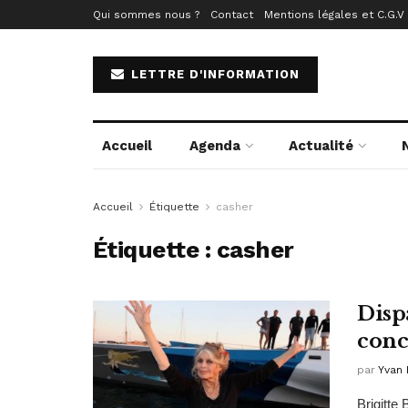
Qui sommes nous ?
Contact
Mentions légales et C.G.V
LETTRE D'INFORMATION
Accueil
Agenda
Actualité
Accueil
Étiquette
casher
Étiquette :
casher
Disp
conc
par
Yvan 
Brigitte