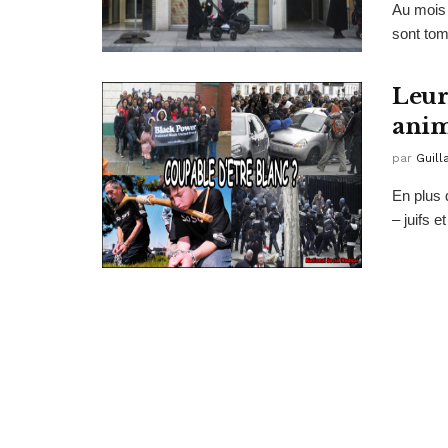
Au mois 
sont tom
Leur
anim
par
Guil
En plus 
– juifs 