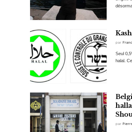
désormai
Kash
par
Fran
Seul 0,5
halal. Ce
Belgi
halla
Shou
par
Pierr