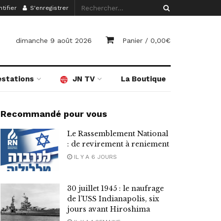
tifier
S'enregistrer
dimanche 9 août 2026
Panier /
0,00
€
estations
JN TV
La Boutique
Recommandé pour vous
Le Rassemblement National
: de revirement à reniement
IL Y A 6 JOURS
30 juillet 1945 : le naufrage
de l’USS Indianapolis, six
jours avant Hiroshima