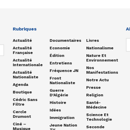
Rubriques
A
Actualité
Documentaires
Livres
Actualité
Economie
Nationalisme
Française
Édition
Nature Et
Actualité
Environnement
Entretiens
Internationale
Nos
Fréquence JN
Actualité
Manifestations
Nationaliste
Front
Notre Actu
Nationaliste
Agenda
Presse
Guerre
Boutique
D'Algérie
Religion
Cédric Sans
Histoire
Santé-
Filtre
Médecine
Idées
Cercle
Science Et
Drumont
Immigration
Technologie
Ciné –
Jeune Nation
Seconde
Musique
TV