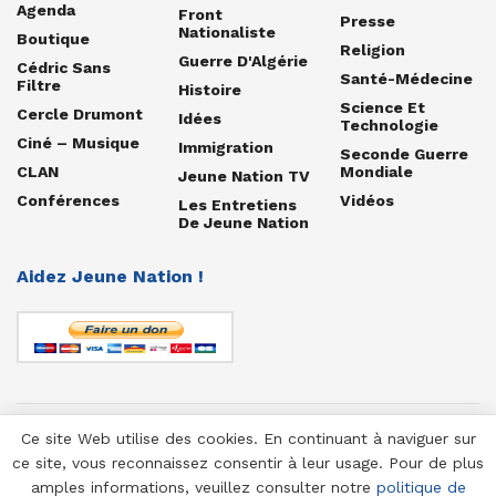
Agenda
Front
Presse
Nationaliste
Boutique
Religion
Guerre D'Algérie
Cédric Sans
Santé-Médecine
Filtre
Histoire
Science Et
Cercle Drumont
Idées
Technologie
Ciné – Musique
Immigration
Seconde Guerre
CLAN
Mondiale
Jeune Nation TV
Conférences
Vidéos
Les Entretiens
De Jeune Nation
Aidez Jeune Nation !
Ce site Web utilise des cookies. En continuant à naviguer sur
© 1958-2025 Jeune Nation
ce site, vous reconnaissez consentir à leur usage. Pour de plus
amples informations, veuillez consulter notre
politique de