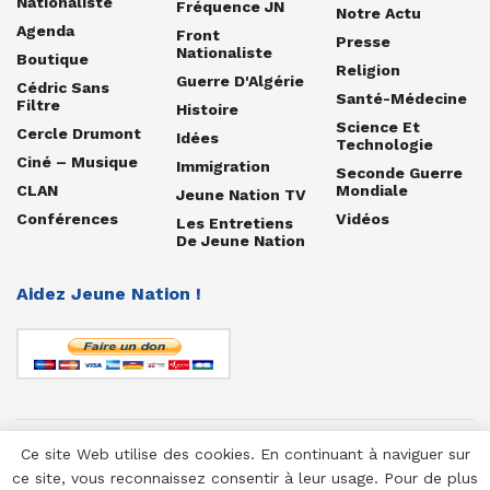
Nationaliste
Fréquence JN
Notre Actu
Agenda
Front
Presse
Nationaliste
Boutique
Religion
Guerre D'Algérie
Cédric Sans
Santé-Médecine
Filtre
Histoire
Science Et
Cercle Drumont
Idées
Technologie
Ciné – Musique
Immigration
Seconde Guerre
CLAN
Mondiale
Jeune Nation TV
Conférences
Vidéos
Les Entretiens
De Jeune Nation
Aidez Jeune Nation !
Ce site Web utilise des cookies. En continuant à naviguer sur
© 1958-2025 Jeune Nation
ce site, vous reconnaissez consentir à leur usage. Pour de plus