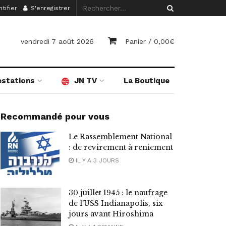
tifier
S'enregistrer
vendredi 7 août 2026
Panier /
0,00
€
estations
JN TV
La Boutique
Recommandé pour vous
Le Rassemblement National
: de revirement à reniement
IL Y A 3 JOURS
30 juillet 1945 : le naufrage
de l’USS Indianapolis, six
jours avant Hiroshima