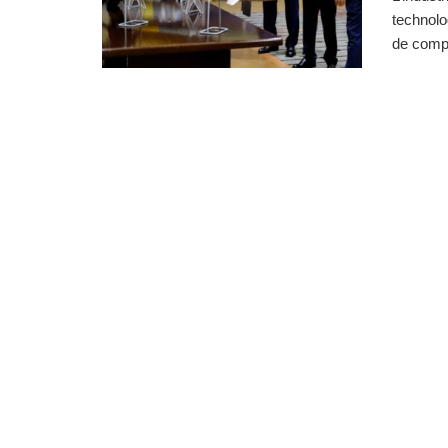
technolo
de compo