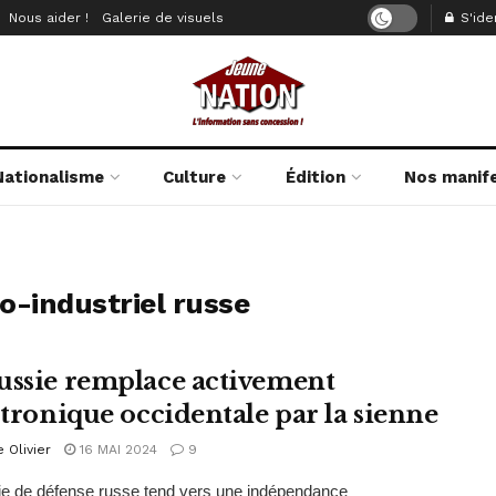
Nous aider !
Galerie de visuels
S'iden
Nationalisme
Culture
Édition
Nos manif
o-industriel russe
ussie remplace activement
ectronique occidentale par la sienne
e Olivier
16 MAI 2024
9
rie de défense russe tend vers une indépendance