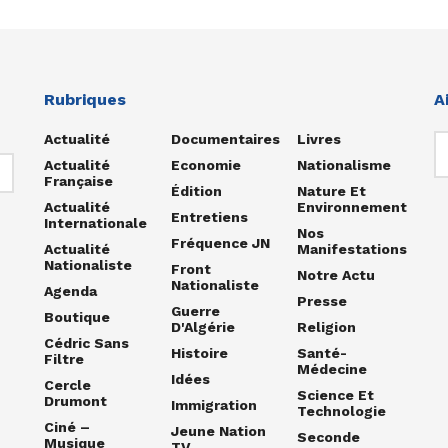
Rubriques
A
Actualité
Documentaires
Livres
Actualité
Economie
Nationalisme
Française
Édition
Nature Et
Actualité
Environnement
Entretiens
Internationale
Nos
Fréquence JN
Actualité
Manifestations
Nationaliste
Front
Notre Actu
Nationaliste
Agenda
Presse
Guerre
Boutique
D'Algérie
Religion
Cédric Sans
Histoire
Santé-
Filtre
Médecine
Idées
Cercle
Science Et
Drumont
Immigration
Technologie
Ciné –
Jeune Nation
Seconde
Musique
TV