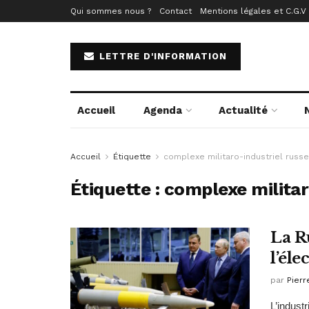
Qui sommes nous ?
Contact
Mentions légales et C.G.V
LETTRE D'INFORMATION
Accueil
Agenda
Actualité
Accueil
Étiquette
complexe militaro-industriel russe
Étiquette :
complexe militar
La R
l’él
par
Pierr
L’indust