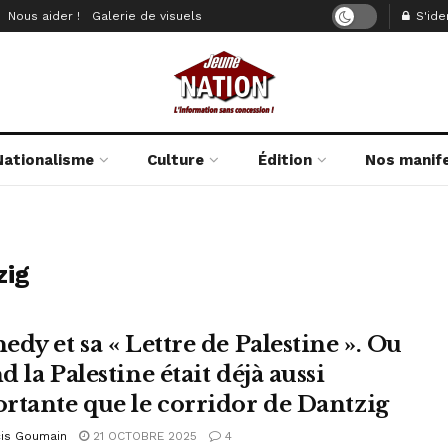
Nous aider !
Galerie de visuels
S'iden
Nationalisme
Culture
Édition
Nos manif
zig
dy et sa « Lettre de Palestine ». Ou
 la Palestine était déjà aussi
rtante que le corridor de Dantzig
cis Goumain
21 OCTOBRE 2025
4