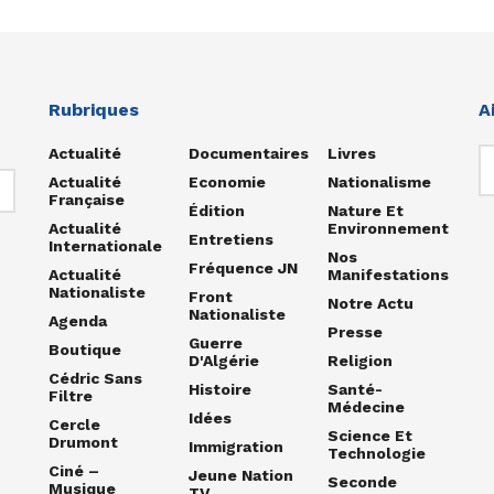
Rubriques
A
Actualité
Documentaires
Livres
Actualité
Economie
Nationalisme
Française
Édition
Nature Et
Actualité
Environnement
Entretiens
Internationale
Nos
Fréquence JN
Actualité
Manifestations
Nationaliste
Front
Notre Actu
Nationaliste
Agenda
Presse
Guerre
Boutique
D'Algérie
Religion
Cédric Sans
Histoire
Santé-
Filtre
Médecine
Idées
Cercle
Science Et
Drumont
Immigration
Technologie
Ciné –
Jeune Nation
Seconde
Musique
TV