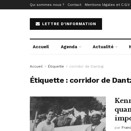
Qui sommes nous ?
Contact
Mentions légales et C.G.V
LETTRE D'INFORMATION
Accueil
Agenda
Actualité
Accueil
Étiquette
corridor de Dantzig
Étiquette :
corridor de Dant
Kenne
quand
impo
par
Fran