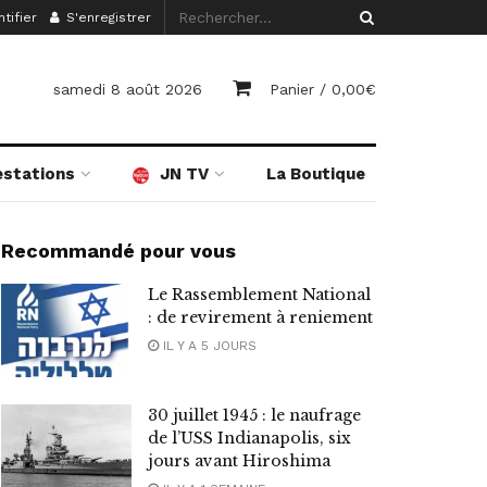
tifier
S'enregistrer
samedi 8 août 2026
Panier /
0,00
€
estations
JN TV
La Boutique
Recommandé pour vous
Le Rassemblement National
: de revirement à reniement
IL Y A 5 JOURS
30 juillet 1945 : le naufrage
de l’USS Indianapolis, six
jours avant Hiroshima