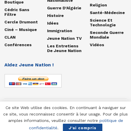
Nationaliste
Boutique
Religion
Guerre D'Algérie
Cédric Sans
Santé-Médecine
Filtre
Histoire
Science Et
Cercle Drumont
Idées
Technologie
Ciné – Musique
Immigration
Seconde Guerre
CLAN
Mondiale
Jeune Nation TV
Conférences
Vidéos
Les Entretiens
De Jeune Nation
Aidez Jeune Nation !
Ce site Web utilise des cookies. En continuant à naviguer sur
© 1958-2025 Jeune Nation
ce site, vous reconnaissez consentir à leur usage. Pour de plus
amples informations, veuillez consulter notre
politique de
confidentialité
.
J'ai compris