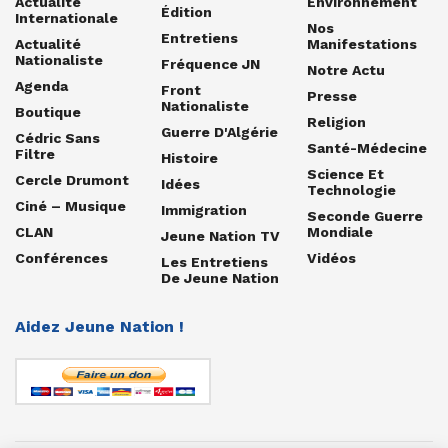
Actualité
Environnement
Édition
Internationale
Nos
Entretiens
Actualité
Manifestations
Nationaliste
Fréquence JN
Notre Actu
Agenda
Front
Presse
Nationaliste
Boutique
Religion
Guerre D'Algérie
Cédric Sans
Santé-Médecine
Filtre
Histoire
Science Et
Cercle Drumont
Idées
Technologie
Ciné – Musique
Immigration
Seconde Guerre
CLAN
Mondiale
Jeune Nation TV
Conférences
Vidéos
Les Entretiens
De Jeune Nation
Aidez Jeune Nation !