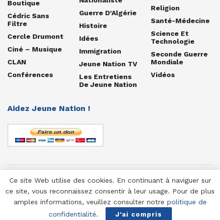
Boutique
Religion
Guerre D'Algérie
Cédric Sans
Santé-Médecine
Filtre
Histoire
Science Et
Cercle Drumont
Idées
Technologie
Ciné – Musique
Immigration
Seconde Guerre
CLAN
Mondiale
Jeune Nation TV
Conférences
Vidéos
Les Entretiens
De Jeune Nation
Aidez Jeune Nation !
Ce site Web utilise des cookies. En continuant à naviguer sur
© 1958-2025 Jeune Nation
ce site, vous reconnaissez consentir à leur usage. Pour de plus
amples informations, veuillez consulter notre
politique de
confidentialité
.
J'ai compris