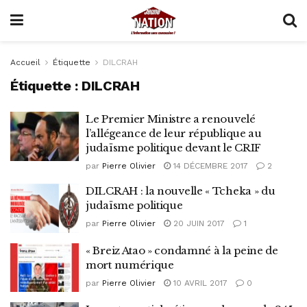
Accueil
Étiquette
DILCRAH
Étiquette :
DILCRAH
Le Premier Ministre a renouvelé
l’allégeance de leur république au
judaïsme politique devant le CRIF
par
Pierre Olivier
14 DÉCEMBRE 2017
2
DILCRAH : la nouvelle « Tcheka » du
judaïsme politique
par
Pierre Olivier
20 JUIN 2017
1
« Breiz Atao » condamné à la peine de
mort numérique
par
Pierre Olivier
10 AVRIL 2017
0