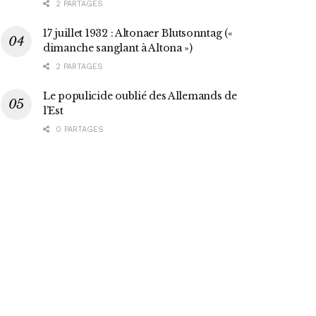
2 PARTAGES
17 juillet 1932 : Altonaer Blutsonntag («
dimanche sanglant à Altona »)
2 PARTAGES
Le populicide oublié des Allemands de
l’Est
0 PARTAGES