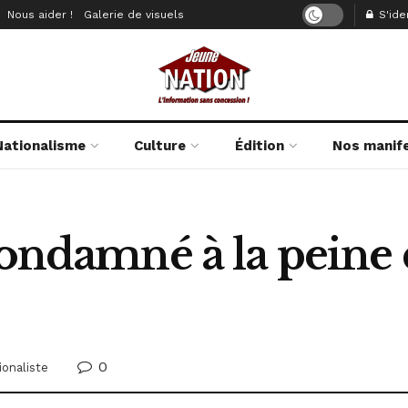
Nous aider !
Galerie de visuels
S'iden
Nationalisme
Culture
Édition
Nos manif
condamné à la peine
0
ionaliste