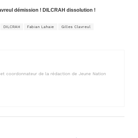
lavreul démission ! DILCRAH dissolution !
DILCRAH
Fabian Lahaie
Gilles Clavreul
is et coordonnateur de la rédaction de Jeune Nation