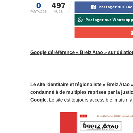
0
497
Partager sur Fa
PARTAGES
VUES
Partager sur Whatsap
Google déréférence « Breiz Atao » sur délati
Le site identitaire et régionaliste « Breiz Atao »
condamné à de multiples reprises par la justic
Google.
Le site est toujours accessible, mais n’