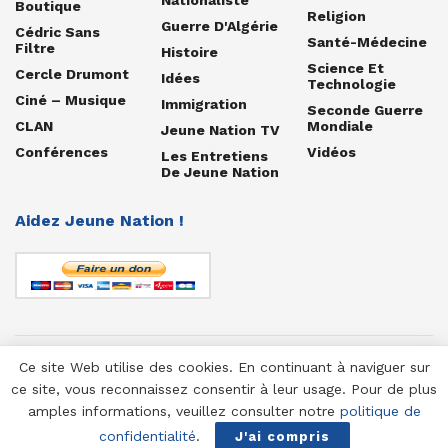
Boutique
Religion
Guerre D'Algérie
Cédric Sans
Santé-Médecine
Filtre
Histoire
Science Et
Cercle Drumont
Idées
Technologie
Ciné – Musique
Immigration
Seconde Guerre
CLAN
Mondiale
Jeune Nation TV
Conférences
Vidéos
Les Entretiens
De Jeune Nation
Aidez Jeune Nation !
Ce site Web utilise des cookies. En continuant à naviguer sur
© 1958-2025 Jeune Nation
ce site, vous reconnaissez consentir à leur usage. Pour de plus
amples informations, veuillez consulter notre
politique de
confidentialité
.
J'ai compris