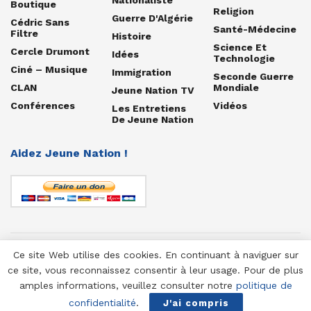
Boutique
Religion
Guerre D'Algérie
Cédric Sans
Santé-Médecine
Filtre
Histoire
Science Et
Cercle Drumont
Idées
Technologie
Ciné – Musique
Immigration
Seconde Guerre
CLAN
Mondiale
Jeune Nation TV
Conférences
Vidéos
Les Entretiens
De Jeune Nation
Aidez Jeune Nation !
Ce site Web utilise des cookies. En continuant à naviguer sur
© 1958-2025 Jeune Nation
ce site, vous reconnaissez consentir à leur usage. Pour de plus
amples informations, veuillez consulter notre
politique de
confidentialité
.
J'ai compris