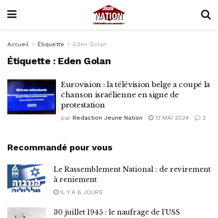
Accueil
Étiquette
Eden Golan
Étiquette :
Eden Golan
Eurovision : la télévision belge a coupé la
chanson israélienne en signe de
protestation
par
Redaction Jeune Nation
13 MAI 2024
2
Recommandé pour vous
Le Rassemblement National : de revirement
à reniement
IL Y A 6 JOURS
30 juillet 1945 : le naufrage de l’USS