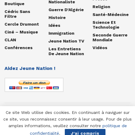
Nationaliste
Boutique
Religion
Guerre D'Algérie
Cédric Sans
Santé-Médecine
Filtre
Histoire
Science Et
Cercle Drumont
Idées
Technologie
Ciné – Musique
Immigration
Seconde Guerre
CLAN
Mondiale
Jeune Nation TV
Conférences
Vidéos
Les Entretiens
De Jeune Nation
Aidez Jeune Nation !
Ce site Web utilise des cookies. En continuant à naviguer sur
© 1958-2025 Jeune Nation
ce site, vous reconnaissez consentir à leur usage. Pour de plus
amples informations, veuillez consulter notre
politique de
confidentialité
.
J'ai compris