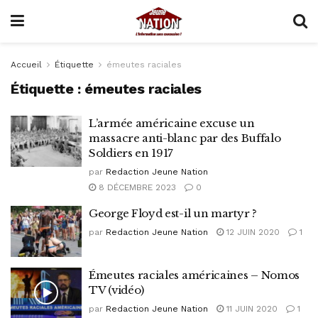
Accueil
Étiquette
émeutes raciales
Étiquette :
émeutes raciales
L’armée américaine excuse un
massacre anti-blanc par des Buffalo
Soldiers en 1917
par
Redaction Jeune Nation
8 DÉCEMBRE 2023
0
George Floyd est-il un martyr ?
par
Redaction Jeune Nation
12 JUIN 2020
1
Émeutes raciales américaines – Nomos
TV (vidéo)
par
Redaction Jeune Nation
11 JUIN 2020
1