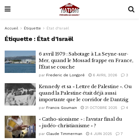
Accueil
Étiquette
État d'Israël
Étiquette :
État d’Israël
6 avril 1979 : Sabotage à La Seyne-sur-
Mer, quand le Mossad frappe en France,
l’État se couche
par
Frederic de Longpré
6 AVRIL 2026
3
Kennedy et sa « Lettre de Palestine ». Ou
quand la Palestine était déjà aussi
importante que le corridor de Dantzig
par
Francis Goumain
21 OCTOBRE 2025
4
« Catho-sionisme » : l’avatar final du
« judéo-christianisme » ?
par
Claude Timmerman
4 JUIN 2025
7