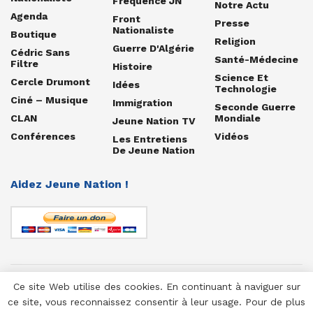
Fréquence JN
Notre Actu
Agenda
Front
Presse
Nationaliste
Boutique
Religion
Guerre D'Algérie
Cédric Sans
Santé-Médecine
Filtre
Histoire
Science Et
Cercle Drumont
Idées
Technologie
Ciné – Musique
Immigration
Seconde Guerre
CLAN
Mondiale
Jeune Nation TV
Conférences
Vidéos
Les Entretiens
De Jeune Nation
Aidez Jeune Nation !
Ce site Web utilise des cookies. En continuant à naviguer sur
© 1958-2025 Jeune Nation
ce site, vous reconnaissez consentir à leur usage. Pour de plus