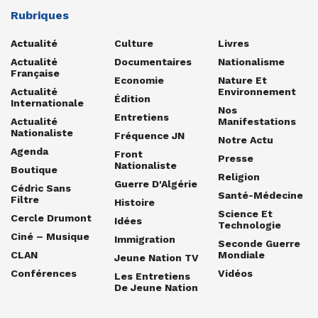
Rubriques
Actualité
Culture
Livres
Actualité
Documentaires
Nationalisme
Française
Economie
Nature Et
Actualité
Environnement
Édition
Internationale
Nos
Entretiens
Actualité
Manifestations
Nationaliste
Fréquence JN
Notre Actu
Agenda
Front
Presse
Nationaliste
Boutique
Religion
Guerre D'Algérie
Cédric Sans
Santé-Médecine
Filtre
Histoire
Science Et
Cercle Drumont
Idées
Technologie
Ciné – Musique
Immigration
Seconde Guerre
CLAN
Mondiale
Jeune Nation TV
Conférences
Vidéos
Les Entretiens
De Jeune Nation