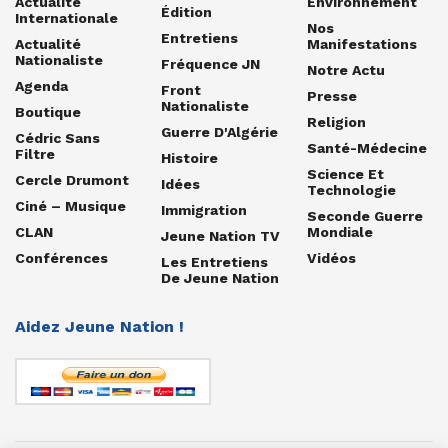
Actualité
Environnement
Édition
Internationale
Nos
Entretiens
Actualité
Manifestations
Nationaliste
Fréquence JN
Notre Actu
Agenda
Front
Presse
Nationaliste
Boutique
Religion
Guerre D'Algérie
Cédric Sans
Santé-Médecine
Filtre
Histoire
Science Et
Cercle Drumont
Idées
Technologie
Ciné – Musique
Immigration
Seconde Guerre
CLAN
Mondiale
Jeune Nation TV
Conférences
Vidéos
Les Entretiens
De Jeune Nation
Aidez Jeune Nation !