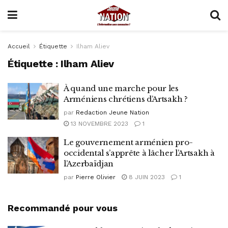
Accueil
Étiquette
Ilham Aliev
Étiquette :
Ilham Aliev
À quand une marche pour les
Arméniens chrétiens d’Artsakh ?
par
Redaction Jeune Nation
13 NOVEMBRE 2023
1
Le gouvernement arménien pro-
occidental s’apprête à lâcher l’Artsakh à
l’Azerbaïdjan
par
Pierre Olivier
8 JUIN 2023
1
Recommandé pour vous