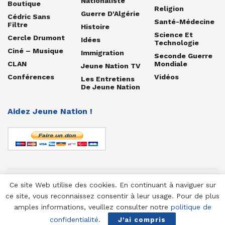
Nationaliste
Boutique
Religion
Guerre D'Algérie
Cédric Sans
Santé-Médecine
Filtre
Histoire
Science Et
Cercle Drumont
Idées
Technologie
Ciné – Musique
Immigration
Seconde Guerre
CLAN
Mondiale
Jeune Nation TV
Conférences
Vidéos
Les Entretiens
De Jeune Nation
Aidez Jeune Nation !
Ce site Web utilise des cookies. En continuant à naviguer sur
© 1958-2025 Jeune Nation
ce site, vous reconnaissez consentir à leur usage. Pour de plus
amples informations, veuillez consulter notre
politique de
confidentialité
.
J'ai compris