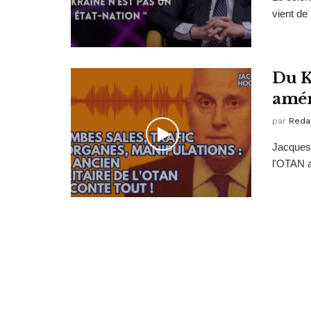
vient de 
Du Ko
amér
par
Reda
Jacques 
l'OTAN a