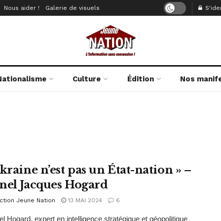
Nous aider !
Galerie de visuels
S'iden
Nationalisme
Culture
Édition
Nos manif
kraine n’est pas un État-nation » –
nel Jacques Hogard
ction Jeune Nation
13 MAI 2024
6
el Hogard, expert en intelligence stratégique et géopolitique