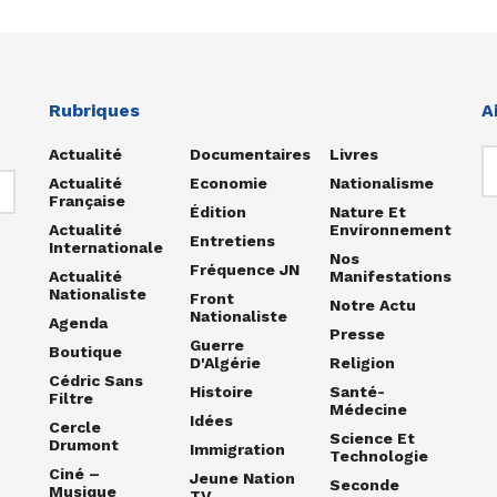
Rubriques
A
Actualité
Documentaires
Livres
Actualité
Economie
Nationalisme
Française
Édition
Nature Et
Actualité
Environnement
Entretiens
Internationale
Nos
Fréquence JN
Actualité
Manifestations
Nationaliste
Front
Notre Actu
Nationaliste
Agenda
Presse
Guerre
Boutique
D'Algérie
Religion
Cédric Sans
Histoire
Santé-
Filtre
Médecine
Idées
Cercle
Science Et
Drumont
Immigration
Technologie
Ciné –
Jeune Nation
Seconde
Musique
TV