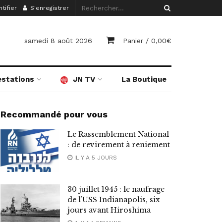
tifier
S'enregistrer
samedi 8 août 2026
Panier /
0,00
€
estations
JN TV
La Boutique
Recommandé pour vous
Le Rassemblement National
: de revirement à reniement
IL Y A 5 JOURS
30 juillet 1945 : le naufrage
de l’USS Indianapolis, six
jours avant Hiroshima