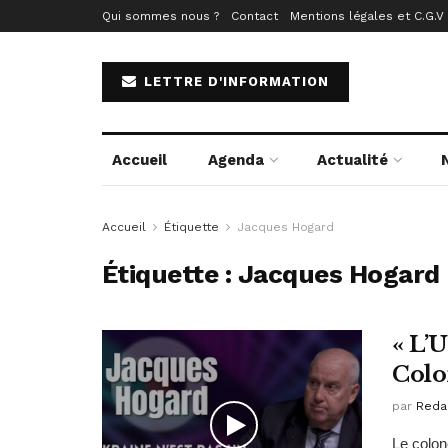
Qui sommes nous ?
Contact
Mentions légales et C.G.V
LETTRE D'INFORMATION
Accueil
Agenda
Actualité
Accueil
Étiquette
Jacques Hogard
Étiquette :
Jacques Hogard
« L’U
Colo
par
Reda
Le colon