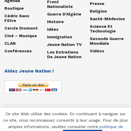
Agenda
Front
Presse
Nationaliste
Boutique
Religion
Guerre D'Algérie
Cédric Sans
Santé-Médecine
Filtre
Histoire
Science Et
Cercle Drumont
Idées
Technologie
Ciné – Musique
Immigration
Seconde Guerre
CLAN
Mondiale
Jeune Nation TV
Conférences
Vidéos
Les Entretiens
De Jeune Nation
Aidez Jeune Nation !
Ce site Web utilise des cookies. En continuant à naviguer sur
© 1958-2025 Jeune Nation
ce site, vous reconnaissez consentir à leur usage. Pour de plus
amples informations, veuillez consulter notre
politique de