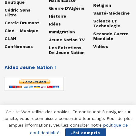
Nationaliste
Boutique
Religion
Guerre D'Algérie
Cédric Sans
Santé-Médecine
Filtre
Histoire
Science Et
Cercle Drumont
Idées
Technologie
Ciné – Musique
Immigration
Seconde Guerre
CLAN
Mondiale
Jeune Nation TV
Conférences
Vidéos
Les Entretiens
De Jeune Nation
Aidez Jeune Nation !
Ce site Web utilise des cookies. En continuant à naviguer sur
© 1958-2025 Jeune Nation
ce site, vous reconnaissez consentir à leur usage. Pour de plus
amples informations, veuillez consulter notre
politique de
confidentialité
.
J'ai compris