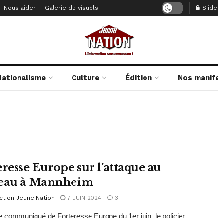
Nous aider !
Galerie de visuels
S'iden
Nationalisme
Culture
Édition
Nos manif
eresse Europe sur l’attaque au
eau à Mannheim
ction Jeune Nation
7 JUIN 2024
3
e communiqué de Forteresse Europe du 1er juin, le policier