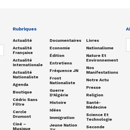
Rubriques
A
Actualité
Documentaires
Livres
Actualité
Economie
Nationalisme
Française
Édition
Nature Et
Actualité
Environnement
Entretiens
Internationale
Nos
Fréquence JN
Actualité
Manifestations
Nationaliste
Front
Notre Actu
Nationaliste
Agenda
Presse
Guerre
Boutique
D'Algérie
Religion
Cédric Sans
Histoire
Santé-
Filtre
Médecine
Idées
Cercle
Science Et
Drumont
Immigration
Technologie
Ciné –
Jeune Nation
Seconde
Musique
TV