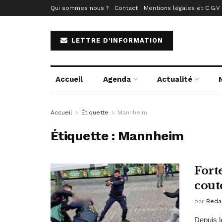
Qui sommes nous ?
Contact
Mentions légales et C.G.V
LETTRE D'INFORMATION
Accueil
Agenda
Actualité
Accueil
Étiquette
Mannheim
Étiquette :
Mannheim
Fort
cout
par
Reda
Depuis l