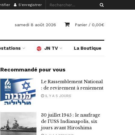
tifier
S'enregistrer
samedi 8 août 2026
Panier /
0,00
€
estations
JN TV
La Boutique
Recommandé pour vous
Le Rassemblement National
: de revirement à reniement
IL Y A 5 JOURS
30 juillet 1945 : le naufrage
de l’USS Indianapolis, six
jours avant Hiroshima