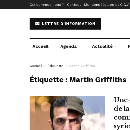
Qui sommes nous ?
Contact
Mentions légales et C.G.V
LETTRE D'INFORMATION
Accueil
Agenda
Actualité
Accueil
Étiquette
Martin Griffiths
Étiquette :
Martin Griffiths
Une 
de l
comm
syrie