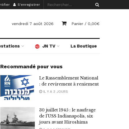
tifier
S'enregistrer
vendredi 7 août 2026
Panier /
0,00
€
estations
JN TV
La Boutique
Recommandé pour vous
Le Rassemblement National
: de revirement à reniement
IL Y A 3 JOURS
30 juillet 1945 : le naufrage
de l’USS Indianapolis, six
jours avant Hiroshima