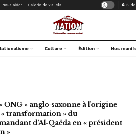
Nous aider !
Galerie de visuels
S'iden
Nationalisme
Culture
Édition
Nos manif
« ONG » anglo-saxonne à l’origine
a « transformation » du
andant d’Al-Qaëda en « président
n »