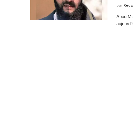
par
Reda
Abou Moh
aujourd’h