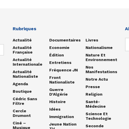
Rubriques
A
Actualité
Documentaires
Livres
Actualité
Economie
Nationalisme
Française
Édition
Nature Et
Actualité
Environnement
Entretiens
Internationale
Nos
Fréquence JN
Actualité
Manifestations
Nationaliste
Front
Notre Actu
Nationaliste
Agenda
Presse
Guerre
Boutique
D'Algérie
Religion
Cédric Sans
Histoire
Santé-
Filtre
Médecine
Idées
Cercle
Science Et
Drumont
Immigration
Technologie
Ciné –
Jeune Nation
Seconde
Musique
TV