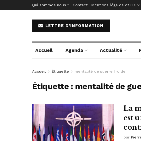
Qui sommes nous ?
Contact
Mentions légales et C.G.V
LETTRE D'INFORMATION
Accueil
Agenda
Actualité
Accueil
Étiquette
mentalité de guerre froide
Étiquette :
mentalité de gue
La m
est 
cont
par
Pierr