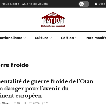
Nous aider !
Galerie de visuels
S'iden
Nationalisme
Culture
Édition
Nos manif
rre froide
entalité de guerre froide de l’Otan
un danger pour l’avenir du
inent européen
e Olivier
16 JUILLET 2024
2