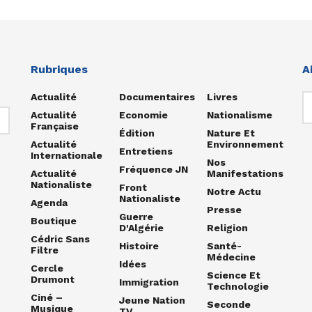
Rubriques
A
Actualité
Documentaires
Livres
Actualité
Economie
Nationalisme
Française
Édition
Nature Et
Actualité
Environnement
Entretiens
Internationale
Nos
Fréquence JN
Actualité
Manifestations
Nationaliste
Front
Notre Actu
Nationaliste
Agenda
Presse
Guerre
Boutique
D'Algérie
Religion
Cédric Sans
Histoire
Santé-
Filtre
Médecine
Idées
Cercle
Science Et
Drumont
Immigration
Technologie
Ciné –
Jeune Nation
Seconde
Musique
TV