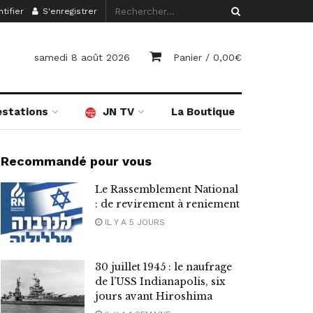
tifier
S'enregistrer
samedi 8 août 2026
Panier /
0,00
€
estations
JN TV
La Boutique
Recommandé pour vous
Le Rassemblement National
: de revirement à reniement
IL Y A 5 JOURS
30 juillet 1945 : le naufrage
de l’USS Indianapolis, six
jours avant Hiroshima