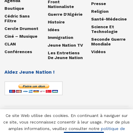
Agenda
Front
Presse
Nationaliste
Boutique
Religion
Guerre D'Algérie
Cédric Sans
Santé-Médecine
Filtre
Histoire
Science Et
Cercle Drumont
Idées
Technologie
Ciné – Musique
Immigration
Seconde Guerre
CLAN
Mondiale
Jeune Nation TV
Conférences
Vidéos
Les Entretiens
De Jeune Nation
Aidez Jeune Nation !
Ce site Web utilise des cookies. En continuant à naviguer sur
© 1958-2025 Jeune Nation
ce site, vous reconnaissez consentir à leur usage. Pour de plus
amples informations, veuillez consulter notre
politique de