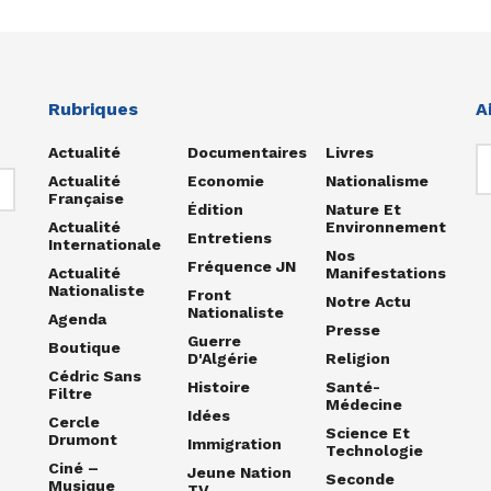
Rubriques
A
Actualité
Documentaires
Livres
Actualité
Economie
Nationalisme
Française
Édition
Nature Et
Actualité
Environnement
Entretiens
Internationale
Nos
Fréquence JN
Actualité
Manifestations
Nationaliste
Front
Notre Actu
Nationaliste
Agenda
Presse
Guerre
Boutique
D'Algérie
Religion
Cédric Sans
Histoire
Santé-
Filtre
Médecine
Idées
Cercle
Science Et
Drumont
Immigration
Technologie
Ciné –
Jeune Nation
Seconde
Musique
TV