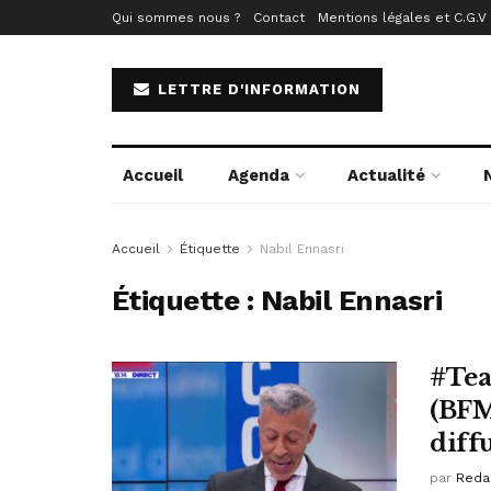
Qui sommes nous ?
Contact
Mentions légales et C.G.V
LETTRE D'INFORMATION
Accueil
Agenda
Actualité
Accueil
Étiquette
Nabil Ennasri
Étiquette :
Nabil Ennasri
#Tea
(BFM
diff
par
Reda