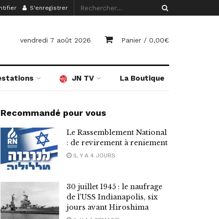
tifier
S'enregistrer
vendredi 7 août 2026
Panier /
0,00
€
estations
JN TV
La Boutique
Recommandé pour vous
Le Rassemblement National
: de revirement à reniement
IL Y A 4 JOURS
30 juillet 1945 : le naufrage
de l’USS Indianapolis, six
jours avant Hiroshima