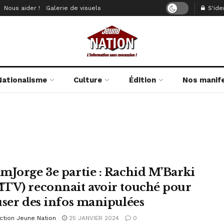
Nous aider !
Galerie de visuels
S'iden
Nationalisme
Culture
Édition
Nos manif
mJorge 3e partie : Rachid M’Barki
TV) reconnait avoir touché pour
user des infos manipulées
ction Jeune Nation
25 JANVIER 2024
0