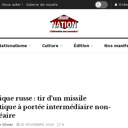
Nous aider !
Galerie de visuels
S'iden
Nationalisme
Culture
Édition
Nos manif
que russe : tir d’un missile
stique à portée intermédiaire non-
éaire
e Olivier
25 NOVEMBRE 2024
9