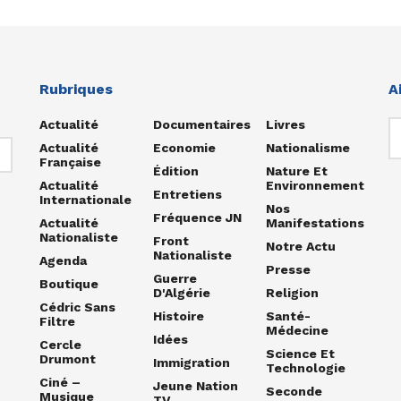
Rubriques
A
Actualité
Documentaires
Livres
Actualité
Economie
Nationalisme
Française
Édition
Nature Et
Actualité
Environnement
Entretiens
Internationale
Nos
Fréquence JN
Actualité
Manifestations
Nationaliste
Front
Notre Actu
Nationaliste
Agenda
Presse
Guerre
Boutique
D'Algérie
Religion
Cédric Sans
Histoire
Santé-
Filtre
Médecine
Idées
Cercle
Science Et
Drumont
Immigration
Technologie
Ciné –
Jeune Nation
Seconde
Musique
TV