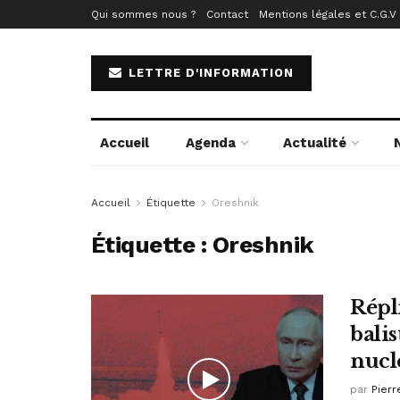
Qui sommes nous ?
Contact
Mentions légales et C.G.V
LETTRE D'INFORMATION
Accueil
Agenda
Actualité
Accueil
Étiquette
Oreshnik
Étiquette :
Oreshnik
Répli
bali
nucl
par
Pierr