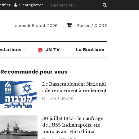
tifier
S'enregistrer
samedi 8 août 2026
Panier /
0,00
€
estations
JN TV
La Boutique
Recommandé pour vous
Le Rassemblement National
: de revirement à reniement
IL Y A 5 JOURS
30 juillet 1945 : le naufrage
de l’USS Indianapolis, six
jours avant Hiroshima