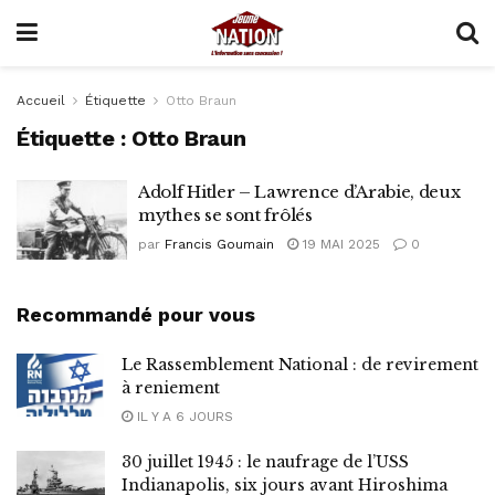
Accueil
Étiquette
Otto Braun
Étiquette :
Otto Braun
Adolf Hitler – Lawrence d’Arabie, deux
mythes se sont frôlés
par
Francis Goumain
19 MAI 2025
0
Recommandé pour vous
Le Rassemblement National : de revirement
à reniement
IL Y A 6 JOURS
30 juillet 1945 : le naufrage de l’USS
Indianapolis, six jours avant Hiroshima