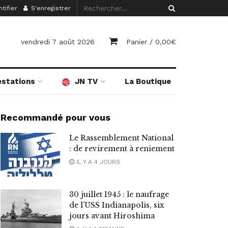
tifier
S'enregistrer
vendredi 7 août 2026
Panier /
0,00
€
estations
JN TV
La Boutique
Recommandé pour vous
Le Rassemblement National
: de revirement à reniement
IL Y A 4 JOURS
30 juillet 1945 : le naufrage
de l’USS Indianapolis, six
jours avant Hiroshima