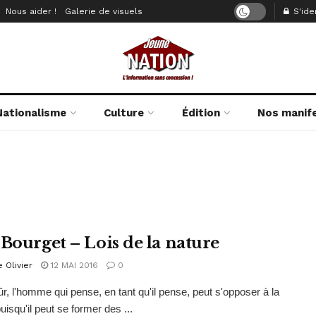
Nous aider !
Galerie de visuels
S'iden
Nationalisme
Culture
Édition
Nos manif
 Bourget – Lois de la nature
e Olivier
12 MAI 2016
0
ûr, l'homme qui pense, en tant qu'il pense, peut s'opposer à la
uisqu'il peut se former des ...