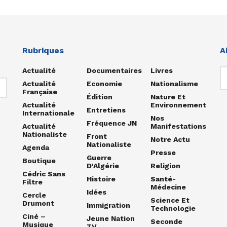
Rubriques
A
Actualité
Documentaires
Livres
Actualité
Economie
Nationalisme
Française
Édition
Nature Et
Actualité
Environnement
Entretiens
Internationale
Nos
Fréquence JN
Actualité
Manifestations
Nationaliste
Front
Notre Actu
Nationaliste
Agenda
Presse
Guerre
Boutique
D'Algérie
Religion
Cédric Sans
Histoire
Santé-
Filtre
Médecine
Idées
Cercle
Science Et
Drumont
Immigration
Technologie
Ciné –
Jeune Nation
Seconde
Musique
TV