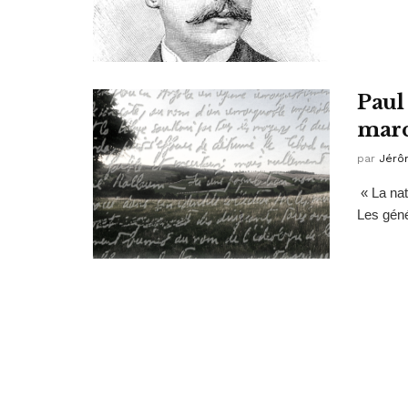
Paul
mar
par
Jérô
« La nat
Les géné