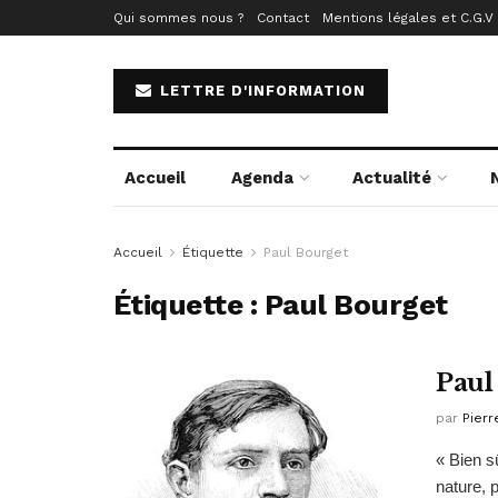
Qui sommes nous ?
Contact
Mentions légales et C.G.V
LETTRE D'INFORMATION
Accueil
Agenda
Actualité
Accueil
Étiquette
Paul Bourget
Étiquette :
Paul Bourget
Paul
par
Pierr
« Bien s
nature, p